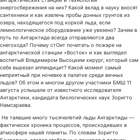
антарктических станций и технологии
энергосбережения на них? Какой вклад в науку вносят
сантехники и как извлечь пробы донных грунтов из
озера, находящегося под коркой льда, если
лимнологическое оборудование уже увезено?
Зачем в
путь по Антарктиде всегда отправляются два
снегохода? Почему стОит почитать о пожаре на
антарктической станции «Восток» и как выглядел
воспетый Владимиром Высоцким хирург, который сам
себе вырезал аппендицит? Какой момент самый
неприятный при ночевке в палатке среди вечных
льдов? Об этом и многом другом участники БМШ 11
августа услышали от известного исследователя
Антарктики, кандидата биологических наук Зоригто
Намсараева.
Не таявшие много тысячелетий льды Антарктиды —
фактически хроника процессов, происходивших в
атмосфере нашей планеты. По словам Зоригто