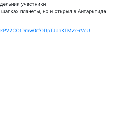
едельник участники
 шапках планеты, но и открыл в Антарктиде
uVlPrkPV2COtDmw0rfODpTJbhXTMvx-rVeU