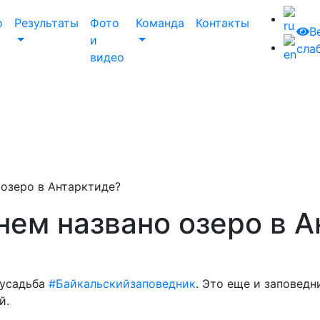
о
Результаты
Фото
Команда
Контакты
В
и
сла
видео
озеро в Антарктиде?
ем названо озеро в А
 усадьба
#
Байкальскийзаповедник
. Это еще и заповедн
й.