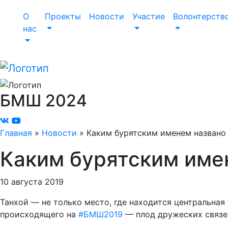
О
Проекты
Новости
Участие
Волонтерств
нас
БМШ
2024
Главная
»
Новости
»
Каким бурятским именем названо 
Каким бурятским имен
10 августа 2019
Танхой — не только место, где находится центральная
происходящего на
#
БМШ2019
— плод дружеских связе