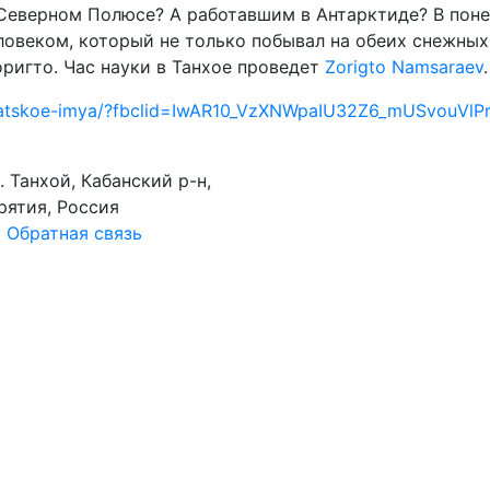
 Северном Полюсе? А работавшим в Антарктиде? В пон
ловеком, который не только побывал на обеих снежных
ригто. Час науки в Танхое проведет
Zorigto Namsaraev
.
-buryatskoe-imya/?fbclid=IwAR10_VzXNWpaIU32Z6_mUSvo
п. Танхой, Кабанский р-н,
рятия, Россия
а
Обратная связь