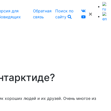
ерсия для
Обратная
Поиск по
×
бовидящих
связь
сайту
нтарктиде?
ик хороших людей и их друзей. Очень многое из